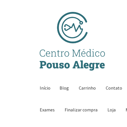
Pular
Pular
para
para
navegação
o
conteúdo
Início
Blog
Carrinho
Contato
Exames
Finalizar compra
Loja