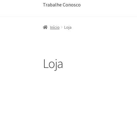
Trabalhe Conosco
Início
Blog
Carrinho
Contato
Corpo Clínico
Es
Início
Loja
Minha conta
Nossa História
Política de priva
Loja