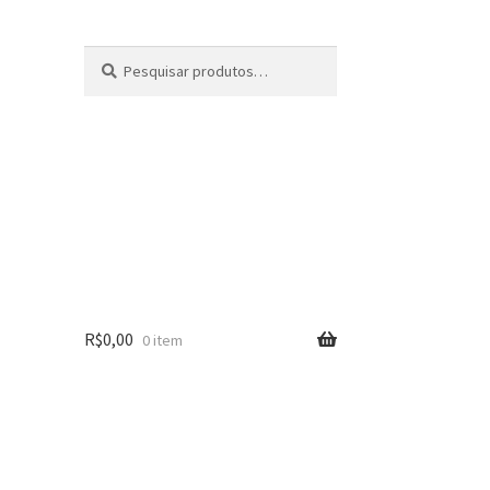
Pesquisar
Pesquisar
por:
R$
0,00
0 item